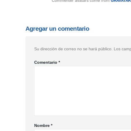
Commenter avatars come from
GRAVATAR
Agregar un comentario
Su dirección de correo no se hará público.
Los camp
Comentario
*
Nombre
*