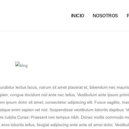
INICIO
NOSOTROS
Curabitur lectus lacus, rutrum sit amet placerat et, bibendum nec mauris
apien, congue tincidunt nisl ante nec tellus. Vestibulum ante ipsum primi
rem ipsum dolor sit amet, consectetur adipiscing elit. Fusce sagittis, ma
tristique enim sapien vel nisl. Suspendisse vestibulum lobortis dapibus. 
suere cubilia Curae; Praesent nec tempus nibh. Donec mollis commodo m
si eros lobortis tellus, feugiat adipiscing ante ante sit amet dolor. Vestib