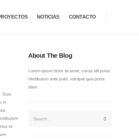
PROYECTOS
NOTICIAS
CONTACTO
About The Blog
Lorem ipsum dolor sit amet, conse elit porta.
Vestibulum ante justo, volutpat quis porta
diam.
. Duis
s in
ssa
Vestibulum
etus et
ulum