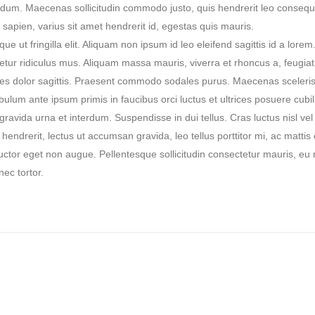
bendum. Maecenas sollicitudin commodo justo, quis hendrerit leo consequ
 sapien, varius sit amet hendrerit id, egestas quis mauris.
e ut fringilla elit. Aliquam non ipsum id leo eleifend sagittis id a lorem
tur ridiculus mus. Aliquam massa mauris, viverra et rhoncus a, feugiat
les dolor sagittis. Praesent commodo sodales purus. Maecenas sceleri
stibulum ante ipsum primis in faucibus orci luctus et ultrices posuere cubi
ravida urna et interdum. Suspendisse in dui tellus. Cras luctus nisl vel
 hendrerit, lectus ut accumsan gravida, leo tellus porttitor mi, ac mattis
auctor eget non augue. Pellentesque sollicitudin consectetur mauris, eu 
ec tortor.