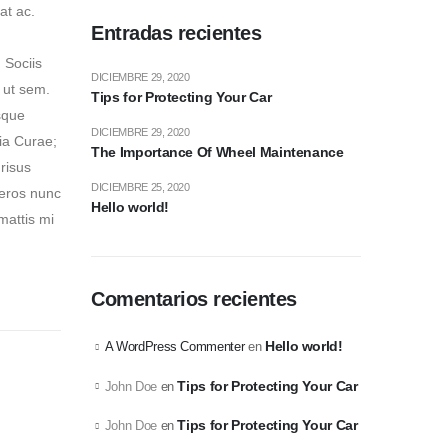
at ac.
Entradas recientes
. Sociis
DICIEMBRE 29, 2020
 ut sem.
Tips for Protecting Your Car
sque
DICIEMBRE 29, 2020
lia Curae;
The Importance Of Wheel Maintenance
 risus
DICIEMBRE 25, 2020
 eros nunc
Hello world!
mattis mi
Comentarios recientes
Hello world!
A WordPress Commenter
en
Tips for Protecting Your Car
John Doe
en
Tips for Protecting Your Car
John Doe
en