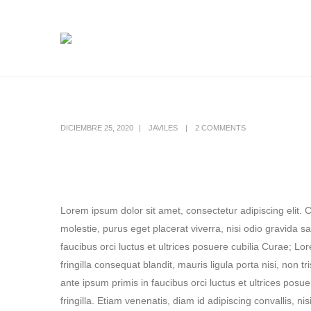
DICIEMBRE 25, 2020
JAVILES
2 COMMENTS
Lorem ipsum dolor sit amet, consectetur adipiscing elit. 
molestie, purus eget placerat viverra, nisi odio gravida s
faucibus orci luctus et ultrices posuere cubilia Curae; Lo
fringilla consequat blandit, mauris ligula porta nisi, non 
ante ipsum primis in faucibus orci luctus et ultrices po
fringilla. Etiam venenatis, diam id adipiscing convallis, ni