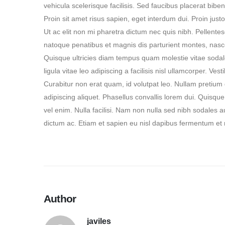
vehicula scelerisque facilisis. Sed faucibus placerat bi
Proin sit amet risus sapien, eget interdum dui. Proin justo
Ut ac elit non mi pharetra dictum nec quis nibh. Pellentesqu
natoque penatibus et magnis dis parturient montes, nasce
Quisque ultricies diam tempus quam molestie vitae soda
ligula vitae leo adipiscing a facilisis nisl ullamcorper. Ve
Curabitur non erat quam, id volutpat leo. Nullam pretium g
adipiscing aliquet. Phasellus convallis lorem dui. Quisque
vel enim. Nulla facilisi. Nam non nulla sed nibh sodales 
dictum ac. Etiam et sapien eu nisl dapibus fermentum et n
Author
javiles